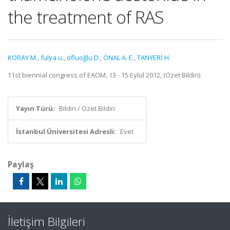
the treatment of RAS
KORAY M.
,
fulya u.
,
ofluoğlu D.
,
ÖNAL A. E.
,
TANYERİ H.
11st biennial congress of EAOM, 13 - 15 Eylül 2012, (Özet Bildiri)
Yayın Türü:
Bildiri / Özet Bildiri
İstanbul Üniversitesi Adresli:
Evet
Paylaş
İletişim Bilgileri