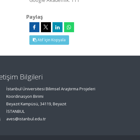
Google Akademik: 111
Paylaş
Atıf İçin Kopyala
letişim Bilgileri
İstanbul Üniversitesi Bilimsel Araştırma Projeleri
Koordinasyon Birimi
Beyazıt Kampüsü, 34119, Beyazıt
İSTANBUL
aves@istanbul.edu.tr