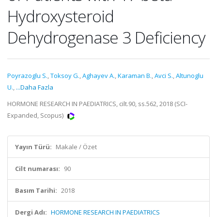
Hydroxysteroid
Dehydrogenase 3 Deficiency
Poyrazoglu S.
,
Toksoy G.
,
Aghayev A.
,
Karaman B.
,
Avci S.
,
Altunoglu
U.
,
...Daha Fazla
HORMONE RESEARCH IN PAEDIATRICS, cilt.90, ss.562, 2018 (SCI-
Expanded, Scopus)
Yayın Türü:
Makale / Özet
Cilt numarası:
90
Basım Tarihi:
2018
Dergi Adı:
HORMONE RESEARCH IN PAEDIATRICS