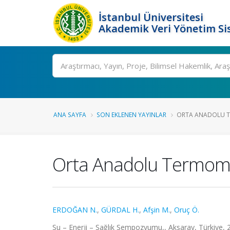
İstanbul Üniversitesi
Akademik Veri Yönetim Si
Ara
ANA SAYFA
SON EKLENEN YAYINLAR
ORTA ANADOLU TE
Orta Anadolu Termomin
ERDOĞAN N.
,
GÜRDAL H.
,
Afşin M.
,
Oruç Ö.
Su – Enerji – Sağlık Sempozyumu,, Aksaray, Türkiye, 2