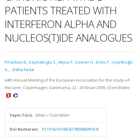
PATIENTS TREATED WITH
INTERFERON ALPHA AND
NUCLEOS(T)IDE ANALOGUES
Pinarbasi B.
,
Kaymakoglu S.
,
Akyuz F.
,
Issever H.
,
Ermis F.
,
Uyanikoglu
A.
,
...Daha Fazla
44th Annual Meeting of the European-Association-for-the-Study-of-
the-Liver, Copenhagen, Danimarka, 22 - 26 Nisan 2009, (Özet Bildiri)
Yayın Türü:
Bildiri / Özet Bildiri
Doi Numarası:
10.1016/s0168-8278(09)60916-8