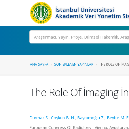
İstanbul Üniversitesi
Akademik Veri Yönetim Si
Ara
ANA SAYFA
SON EKLENEN YAYINLAR
THE ROLE OF İMAG
The Role Of İmaging İ
Durmaz S.
,
Coşkun B. N.
,
Bayramoğlu Z.
,
Beytur M. F
European Congress Of Radiology , Vienna, Avusturya, 