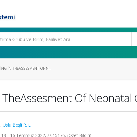
stemi
ING İN THEASSESMENT OF N...
n TheAssesment Of Neonatal 
.
,
Uslu Beşli R. L.
13 - 16 Temmuz 2022, ss.15176, (Özet Bildiri)