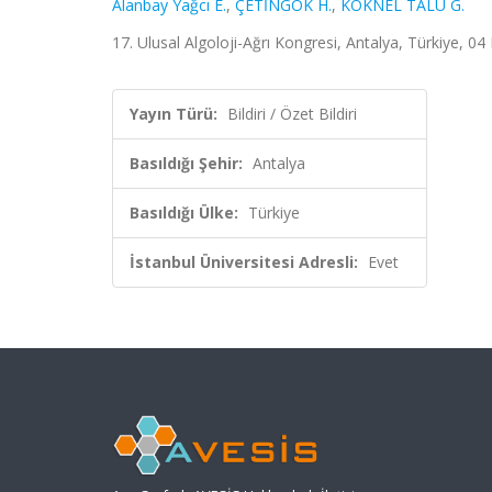
Alanbay Yağcı E.
,
ÇETİNGÖK H.
,
KÖKNEL TALU G.
17. Ulusal Algoloji-Ağrı Kongresi, Antalya, Türkiye, 04 
Yayın Türü:
Bildiri / Özet Bildiri
Basıldığı Şehir:
Antalya
Basıldığı Ülke:
Türkiye
İstanbul Üniversitesi Adresli:
Evet