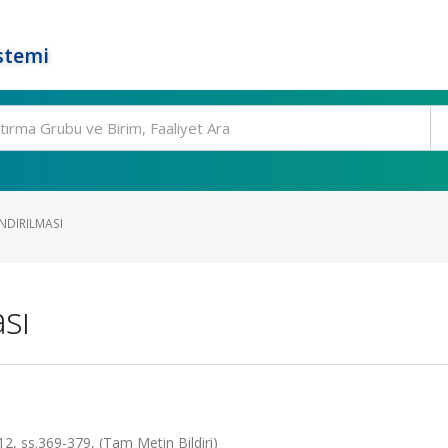
stemi
NDIRILMASI
ası
12, ss.369-379, (Tam Metin Bildiri)