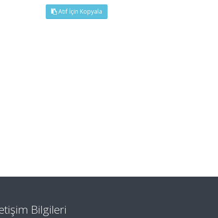
Atıf İçin Kopyala
letişim Bilgileri