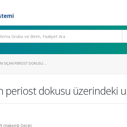
stemi
IN SIÇAN PERIOST DOKUSU ...
n periost dokusu üzerindeki ult
009 (Hakemli Dergi)