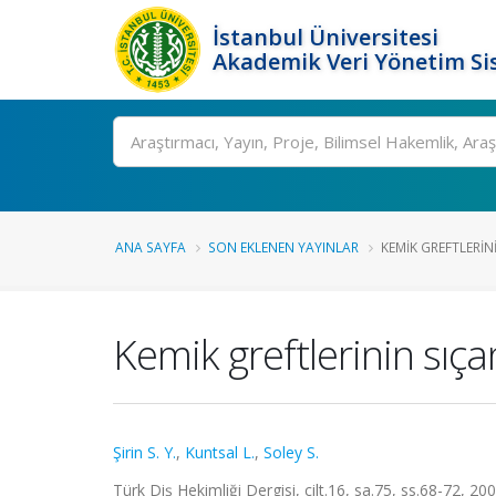
İstanbul Üniversitesi
Akademik Veri Yönetim Si
Ara
ANA SAYFA
SON EKLENEN YAYINLAR
KEMIK GREFTLERIN
Kemik greftlerinin sıça
Şirin S. Y.
,
Kuntsal L.
,
Soley S.
Türk Diş Hekimliği Dergisi, cilt.16, sa.75, ss.68-72, 2