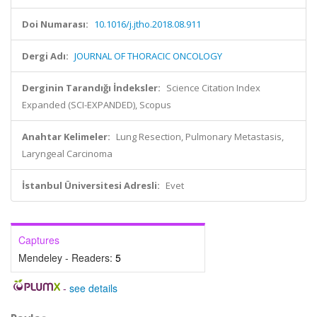
Doi Numarası:
10.1016/j.jtho.2018.08.911
Dergi Adı:
JOURNAL OF THORACIC ONCOLOGY
Derginin Tarandığı İndeksler:
Science Citation Index
Expanded (SCI-EXPANDED), Scopus
Anahtar Kelimeler:
Lung Resection, Pulmonary Metastasis,
Laryngeal Carcinoma
İstanbul Üniversitesi Adresli:
Evet
Captures
Mendeley - Readers:
5
-
see details