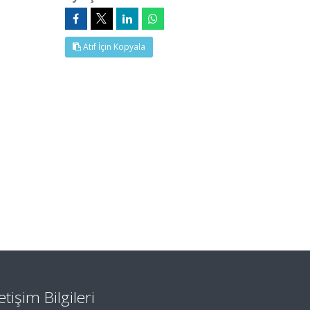
Atıf İçin Kopyala
letişim Bilgileri