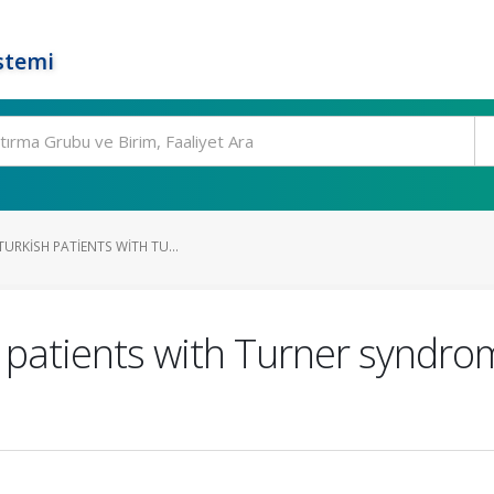
stemi
TURKISH PATIENTS WITH TU...
h patients with Turner syndr