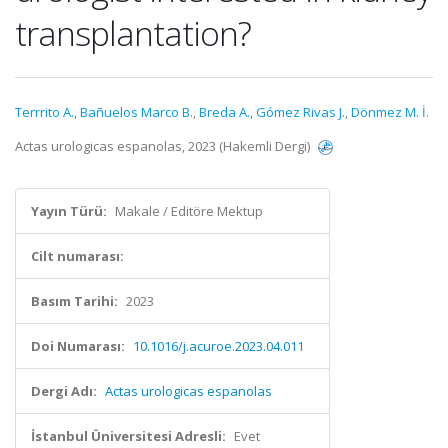
transplantation?
Terrrito A.
,
Bañuelos Marco B.
,
Breda A.
,
Gómez Rivas J.
,
Dönmez M. İ.
Actas urologicas espanolas, 2023 (Hakemli Dergi)
Yayın Türü:
Makale / Editöre Mektup
Cilt numarası:
Basım Tarihi:
2023
Doi Numarası:
10.1016/j.acuroe.2023.04.011
Dergi Adı:
Actas urologicas espanolas
İstanbul Üniversitesi Adresli:
Evet