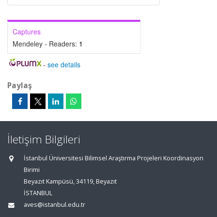
Captures
Mendeley - Readers:
1
-
see details
Paylaş
İletişim Bilgileri
İstanbul Üniversitesi Bilimsel Araştırma Projeleri Koordinasyon
Birimi
Beyazıt Kampüsü, 34119, Beyazıt
İSTANBUL
aves@istanbul.edu.tr