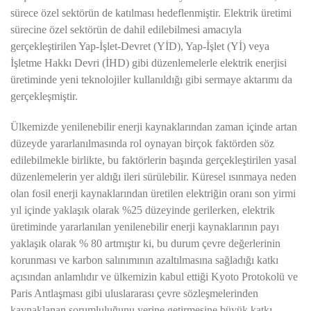
sürece özel sektörün de katılması hedeflenmiştir. Elektrik üretimi
sürecine özel sektörün de dahil edilebilmesi amacıyla
gerçekleştirilen Yap-İşlet-Devret (YİD), Yap-İşlet (Yİ) veya
İşletme Hakkı Devri (İHD) gibi düzenlemelerle elektrik enerjisi
üretiminde yeni teknolojiler kullanıldığı gibi sermaye aktarımı da
gerçekleşmiştir.
Ülkemizde yenilenebilir enerji kaynaklarından zaman içinde artan
düzeyde yararlanılmasında rol oynayan birçok faktörden söz
edilebilmekle birlikte, bu faktörlerin başında gerçekleştirilen yasal
düzenlemelerin yer aldığı ileri sürülebilir. Küresel ısınmaya neden
olan fosil enerji kaynaklarından üretilen elektriğin oranı son yirmi
yıl içinde yaklaşık olarak %25 düzeyinde gerilerken, elektrik
üretiminde yararlanılan yenilenebilir enerji kaynaklarının payı
yaklaşık olarak % 80 artmıştır ki, bu durum çevre değerlerinin
korunması ve karbon salınımının azaltılmasına sağladığı katkı
açısından anlamlıdır ve ülkemizin kabul ettiği Kyoto Protokolü ve
Paris Antlaşması gibi uluslararası çevre sözleşmelerinden
kaynaklanan sorumluluğunu yerine getirmesine büyük katkı