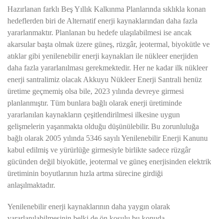
Hazırlanan farklı Beş Yıllık Kalkınma Planlarında sıklıkla konan
hedeflerden biri de Alternatif enerji kaynaklarından daha fazla
yararlanmaktır. Planlanan bu hedefe ulaşılabilmesi ise ancak
akarsular başta olmak üzere güneş, rüzgâr, jeotermal, biyokütle ve
atıklar gibi yenilenebilir enerji kaynakları ile nükleer enerjiden
daha fazla yararlan
ıl
ması gerekmektedir. Her ne kadar ilk nükleer
enerji santralimiz olacak Akkuyu Nükleer Enerji Santrali henüz
üretime geçmemiş olsa bile, 2023 yılında devreye girmesi
planlanmıştır. Tüm bunlara bağlı olarak enerji üretiminde
yararlanılan kaynakların çeşitlendirilmesi ilkesine uygun
gelişmelerin yaşanmakta olduğu düşünülebilir.
Bu zorunluluğa
bağlı olarak 2005 yılında 5346 sayılı Yenilenebilir Enerji Kanunu
kabul edilmiş ve yürürlüğe girmesiyle birlikte sadece rüzgâr
gücünden değil biyokütle, jeotermal ve güneş enerjisinden elektrik
üretiminin boyutlarının hızla artma sürecine girdiği
anlaşılmaktadır.
Yenilenebilir enerji kaynaklarının daha yaygın olarak
yararlanılabilmesinin belki de ön koşulu bu konuda