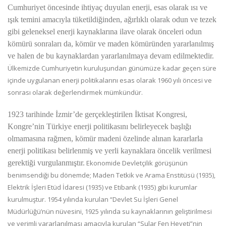
Cumhuriyet öncesinde ihtiyaç duyulan enerji, esas olarak ısı ve
ışık temini amacıyla tüketildiğinden, ağırlıklı olarak odun ve tezek
gibi geleneksel enerji kaynaklarına ilave olarak önceleri odun
kömürü sonraları da, kömür ve maden kömüründen yararlanılmış
ve halen de bu kaynaklardan yararlanılmaya devam edilmektedir.
Ülkemizde Cumhuriyetin kuruluşundan günümüze kadar geçen süre
içinde uygulanan enerji politikalarını esas olarak 1960 yılı öncesi ve
sonrası olarak değerlendirmek mümkündür.
1923 tarihinde İzmir’de gerçekleştirilen İktisat
Kongresi,
Kongre’nin Türkiye enerji politikasını belirleyecek başlığı
olmamasına rağmen, kömür madeni özelinde alınan kararlarla
enerji politikası belirlenmiş ve yerli kaynaklara öncelik verilmesi
gerektiği vurgulanmıştır.
Ekonomide Devletçilik görüşünün
benimsendiği bu dönemde; Maden Tetkik ve Arama Enstitüsü (1935),
Elektrik İşleri Etüd İdaresi (1935) ve Etibank (1935) gibi kurumlar
kurulmuştur. 1954 yılında kurulan “Devlet Su İşleri Genel
Müdürlüğü’nün nüvesini, 1925 yılında su kaynaklarının geliştirilmesi
ve verimli yararlanılması amacıyla kurulan “Sular Fen Heyeti”nin