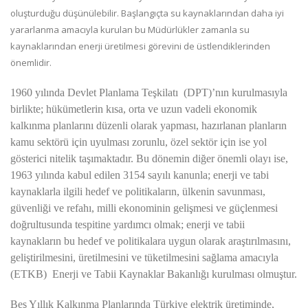
oluşturduğu düşünülebilir. Başlangıçta su kaynaklarından daha iyi
yararlanma amacıyla kurulan bu Müdürlükler zamanla su
kaynaklarından enerji üretilmesi görevini de üstlendiklerinden
önemlidir.
1960 yılında Devlet Planlama Teşkilatı (DPT)’nın kurulmasıyla
birlikte; hükümetlerin kısa, orta ve uzun vadeli ekonomik
kalkınma planlarını düzenli olarak yapması, hazırlanan planların
kamu sektörü için uyulması zorunl
u,
özel sektör için ise yol
gösterici nitelik taşımaktadır. Bu dönemin diğer önemli olayı ise,
1963 yılında kabul edilen 3154 sayılı kanunla; enerji ve tabi
kaynaklarla ilgili hedef ve politikaların, ülkenin savunması,
güvenliği ve refahı, milli ekonominin gelişmesi ve güçlenmesi
doğrultusunda tespitine yardımcı olmak; enerji ve tabii
kaynakların bu hedef ve politikalara uygun olarak araştırılmasını,
geliştirilmesini, üretilmesini ve tüketilmesini sağlama amacıyla
(ETKB) Enerji ve Tabii Kaynaklar Bakanlığı kurulması olmuştur.
Beş Yıllık Kalkınma Planlarında Türkiye elektrik üretiminde,