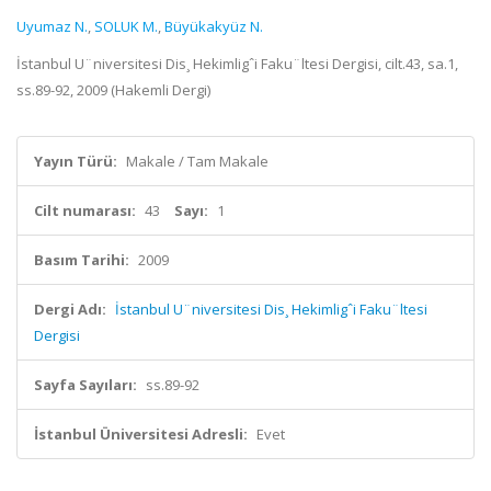
Uyumaz N.
,
SOLUK M.
,
Büyükakyüz N.
İstanbul U¨niversitesi Dis¸ Hekimligˆi Faku¨ltesi Dergisi, cilt.43, sa.1,
ss.89-92, 2009 (Hakemli Dergi)
Yayın Türü:
Makale / Tam Makale
Cilt numarası:
43
Sayı:
1
Basım Tarihi:
2009
Dergi Adı:
İstanbul U¨niversitesi Dis¸ Hekimligˆi Faku¨ltesi
Dergisi
Sayfa Sayıları:
ss.89-92
İstanbul Üniversitesi Adresli:
Evet