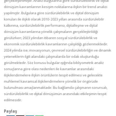
gerçekleştirilmiştir. Analiz bulgularına göre sürdürülebilirlik ve dijital
dönüşüm kavramlarının kesişim noktalarına ilişkin bir trend analizi
yapılmıştır. Bulgulara göre sürdürülebilirlik ve dijital dönüşüm
konuları ile ilişkili olarak 2010- 2023 yılları arasında sürdürülebilir
kalkınma, sürdürülebilirlik performansı, dijitalleşme ve dijital
dönüşüm kavramlarına yönelik çalışmaların gerçekleştirildiği
görülürken; 2023 yılından itibaren sosyal sürdürülebilirlik ve
ekonomik sürdürülebilirlik kavramlarının çalışıldığı gözlenmektedir.
2024 yılında ise; inovasyonun, çevresel sürdürülebilirliğin ve dinamik
yeteneklerin ilgili alandaki çalışmalarda bir odak oluşturduğu
görülmektedir. Söz konusu bulgular ışığında bibliyometrik analiz
sonuçlarına göre olası nedenleri ile kavramlar arasındaki
ilişkilendirmelere ilişkin örüntülerin tespit edilmesi ve gelecekte
muhtemel kavramsal ilişkilendirmelere yönelik bir öngörüde
bulunulması amaçlanmaktadır. Bu bağlamda çalışmanın sorunsalı,
sürdürülebilirlik ve dijital dönüşümün arasındaki etkileşimin tespit
edilmesidir.
Paylaş