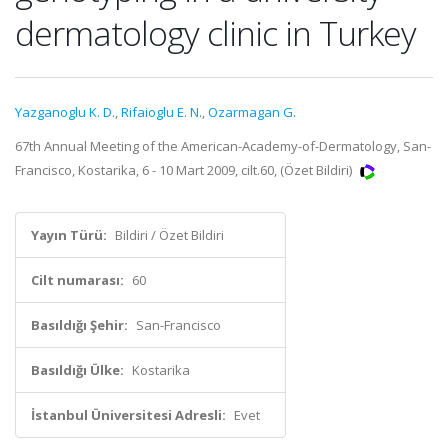
dermatology clinic in Turkey
Yazganoglu K. D.
,
Rifaioglu E. N.
,
Ozarmagan G.
67th Annual Meeting of the American-Academy-of-Dermatology, San-
Francisco, Kostarika, 6 - 10 Mart 2009, cilt.60, (Özet Bildiri)
Yayın Türü:
Bildiri / Özet Bildiri
Cilt numarası:
60
Basıldığı Şehir:
San-Francisco
Basıldığı Ülke:
Kostarika
İstanbul Üniversitesi Adresli:
Evet