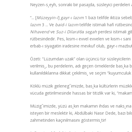
Neyzen-s¸eyh, sonraki bir pasajda, süsleyici perdeleri
“... [
Müzeyyin-i
]
gayr-ı lazım
1 bazı telifde iktiza sebeb
lazım
3 ... Ve
baid-i lazım
telifde istimali hafi rütbesi
Nihavend
ve
Suz-i Dilara
’da
segah
perdesi istimali gi
rütbesindedir. Pes, kısm-ı evvel evvelen ve kısm-ı sani 
erbab-ı siyagatin iradesine mevkuf olub, gayr-ı mazbu
Özeti: “Lüzumdan uzak” olan üçüncü tür süsleyicilerin 
verilmis¸, bu perdelerin, adı geçen örneklerde bas¸ka 
kullanıldıklarına dikkat çekilmis¸ ve seçim “kuyumculuk 
Köklü müzik gelenegˆimizde, bas¸ka kültürlerin müzikle
vücuda getirilmesinde hassas bir titizlik var ki, “mak
Müzigˆimizde, yüzü as¸kın makamın ihdas ve naks¸ına 
isteyen bir meslektir ki, Abdülbaki Nasır Dede, bazı bi
zahmetinden kaçınılmasını göstermis¸tir!