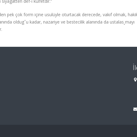
 siyagatten def-i külfetdir.”
en pek çok form içine usulüyle oturtacak derecede, vakıf olmak, haki
lanında oldugˆu kadar, nazariye ve bestecilik alanında da ustalas¸mayı
r.
İ