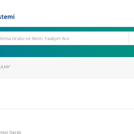
stemi
LARI"
emsiz Dergi)