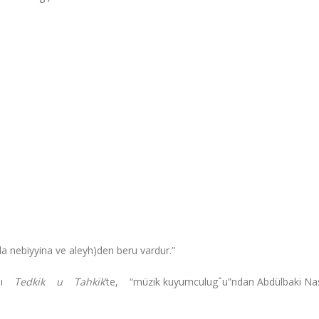
 ala nebiyyina ve aleyh)den beru vardur.”
gˆı
Tedkik u Tahkik
’te, “müzik kuyumculugˆu”ndan Abdülbaki Nas