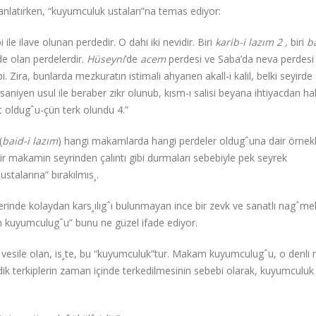
 anlatırken, “kuyumculuk ustaları”na temas ediyor:
i ile ilave olunan perdedir. O dahi iki nevidir. Biri
karib-i lazım
2
,
biri
ba
nde olan perdelerdir.
Hüseyni
’de
acem
perdesi ve Saba’da neva perdesi
bi. Zira, bunlarda mezkuratın istimali ahyanen akall-i kalil, belki seyirde 
saniyen usul ile beraber zikr olunub, kısm-ı salisi beyana ihtiyacdan hal
t oldugˆu-çün terk olundu 4.”
(
baid-i lazım
) hangi makamlarda hangi perdeler oldugˆuna dair örnek
bir makamın seyrinden çalıntı gibi durmaları sebebiyle pek seyrek
ustalarına” bırakılmıs¸.
rinde kolaydan kars¸ılıgˆı bulunmayan ince bir zevk ve sanatlı nagˆmel
am kuyumculugˆu” bunu ne güzel ifade ediyor.
vesile olan, is¸te, bu “kuyumculuk”tur. Makam kuyumculugˆu, o denli
ldik terkiplerin zaman içinde terkedilmesinin sebebi olarak, kuyumculuk