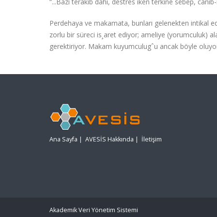
“...Bazı terakib dahi, destres iken terkine sebep, canib-i
Perdehaya ve makamata, bunları gelenekten intikal ed
zorlu bir süreci is¸aret ediyor; ameliye (yorumculuk) a
gerektiriyor. Makam kuyumculugˆu ancak böyle oluyo
Ana Sayfa
|
AVESİS Hakkında
|
İletişim
Akademik Veri Yönetim Sistemi