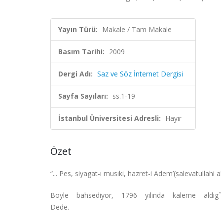
Yayın Türü:
Makale / Tam Makale
Basım Tarihi:
2009
Dergi Adı:
Saz ve Söz İnternet Dergisi
Sayfa Sayıları:
ss.1-19
İstanbul Üniversitesi Adresli:
Hayır
Özet
“... Pes, siyagat-ı musıki, hazret-i Adem’(salevatullahi
Böyle bahsediyor, 1796 yılında kaleme aldı
Dede.