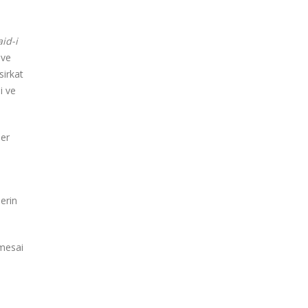
id-i
 ve
sirkat
i ve
ler
erin
 mesai