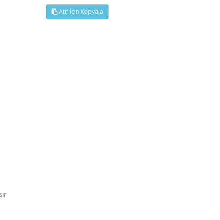
Atıf İçin Kopyala
ır