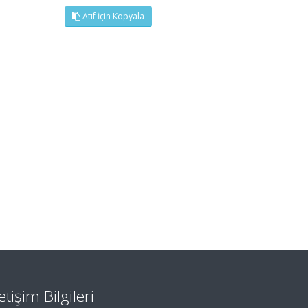
Atıf İçin Kopyala
letişim Bilgileri