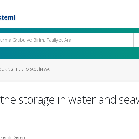
stemi
DURING THE STORAGE IN WA...
 the storage in water and sea
akemli Dergi)