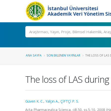
İstanbul Üniversitesi
Akademik Veri Yönetim Si
Ara
ANA SAYFA
SON EKLENEN YAYINLAR
THE LOSS OF LAS 
The loss of LAS during
Güven K. C.
,
Yalçın A.
,
ÇİFTÇİ P. S.
Acta Pharmaceutica Scienca, cilt.50, ss.5-10, 2008 (H