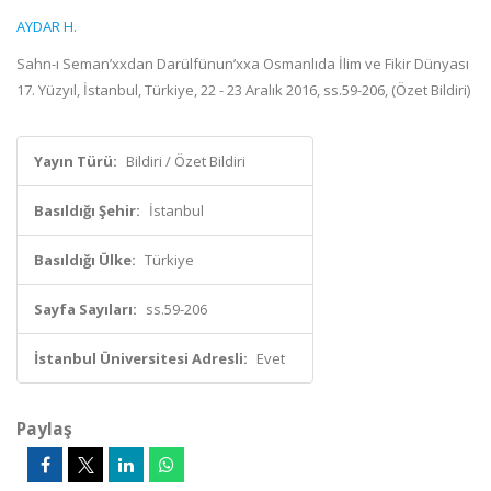
AYDAR H.
Sahn-ı Seman’xxdan Darülfünun’xxa Osmanlıda İlim ve Fikir Dünyası
17. Yüzyıl, İstanbul, Türkiye, 22 - 23 Aralık 2016, ss.59-206, (Özet Bildiri)
Yayın Türü:
Bildiri / Özet Bildiri
Basıldığı Şehir:
İstanbul
Basıldığı Ülke:
Türkiye
Sayfa Sayıları:
ss.59-206
İstanbul Üniversitesi Adresli:
Evet
Paylaş