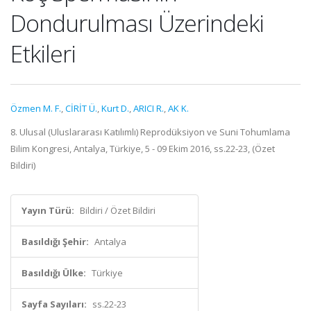
Dondurulması Üzerindeki
Etkileri
Özmen M. F.
,
CİRİT Ü.
,
Kurt D.
,
ARICI R.
,
AK K.
8. Ulusal (Uluslararası Katılımlı) Reprodüksiyon ve Suni Tohumlama
Bilim Kongresi, Antalya, Türkiye, 5 - 09 Ekim 2016, ss.22-23, (Özet
Bildiri)
Yayın Türü:
Bildiri / Özet Bildiri
Basıldığı Şehir:
Antalya
Basıldığı Ülke:
Türkiye
Sayfa Sayıları:
ss.22-23