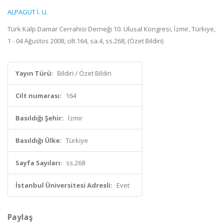
ALPAGUT İ. U.
Türk Kalp Damar Cerrahisi Derneği 10. Ulusal Kongresi, İzmir, Türkiye,
1 - 04 Ağustos 2008, cilt.164, sa.4, ss.268, (Özet Bildiri)
Yayın Türü:
Bildiri / Özet Bildiri
Cilt numarası:
164
Basıldığı Şehir:
İzmir
Basıldığı Ülke:
Türkiye
Sayfa Sayıları:
ss.268
İstanbul Üniversitesi Adresli:
Evet
Paylaş