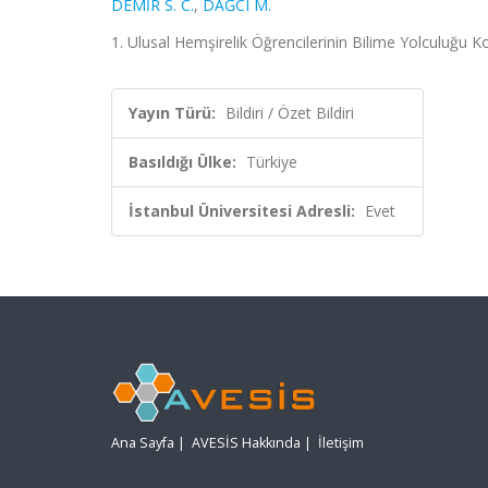
DEMİR S. C.
,
DAĞCI M.
1. Ulusal Hemşirelik Öğrencilerinin Bilime Yolculuğu Ko
Yayın Türü:
Bildiri / Özet Bildiri
Basıldığı Ülke:
Türkiye
İstanbul Üniversitesi Adresli:
Evet
Ana Sayfa
|
AVESİS Hakkında
|
İletişim