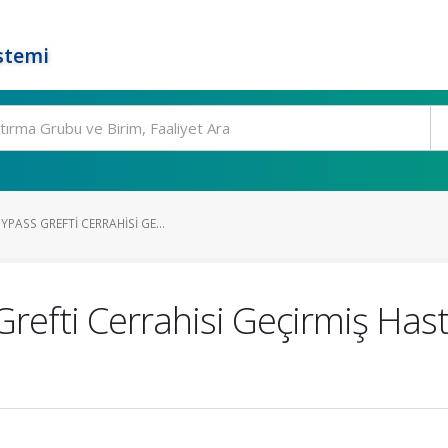
stemi
PASS GREFTI CERRAHISI GE...
Grefti Cerrahisi Geçirmiş Has