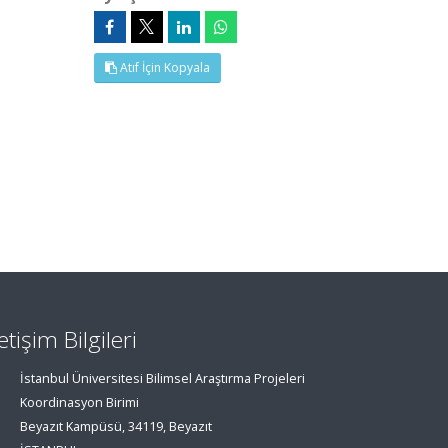
Atıf İçin Kopyala
letişim Bilgileri
İstanbul Üniversitesi Bilimsel Araştırma Projeleri
Koordinasyon Birimi
Beyazıt Kampüsü, 34119, Beyazıt