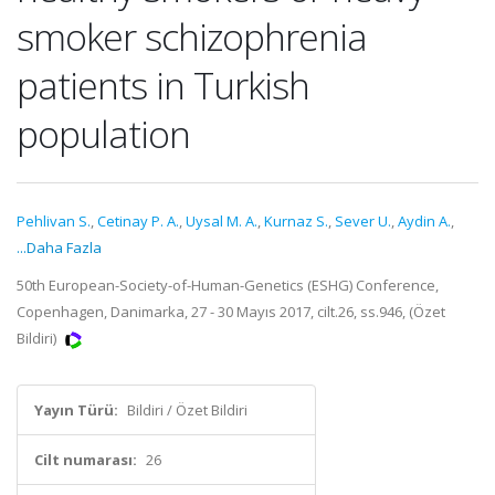
smoker schizophrenia
patients in Turkish
population
Pehlivan S.
,
Cetinay P. A.
,
Uysal M. A.
,
Kurnaz S.
,
Sever U.
,
Aydin A.
,
...Daha Fazla
50th European-Society-of-Human-Genetics (ESHG) Conference,
Copenhagen, Danimarka, 27 - 30 Mayıs 2017, cilt.26, ss.946, (Özet
Bildiri)
Yayın Türü:
Bildiri / Özet Bildiri
Cilt numarası:
26