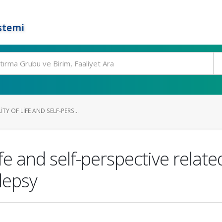
stemi
Y OF LIFE AND SELF-PERS...
ife and self-perspective relate
lepsy