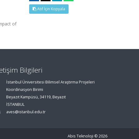
Atıf İçin Kopyala
impact of
letişim Bilgileri
İstanbul Üniversitesi Bilimsel Araştırma Projeleri
Koordinasyon Birimi
Beyazıt Kampüsü, 34119, Beyazıt
İSTANBUL
aves@istanbul.edu.tr
Abis Teknoloji
© 2026