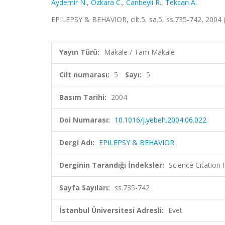
Aydemir N.
,
Ozkara C.
,
Canbeyli R.
,
Tekcan A.
EPILEPSY & BEHAVIOR, cilt.5, sa.5, ss.735-742, 2004
Yayın Türü:
Makale / Tam Makale
Cilt numarası:
5
Sayı:
5
Basım Tarihi:
2004
Doi Numarası:
10.1016/j.yebeh.2004.06.022
Dergi Adı:
EPILEPSY & BEHAVIOR
Derginin Tarandığı İndeksler:
Science Citation
Sayfa Sayıları:
ss.735-742
İstanbul Üniversitesi Adresli:
Evet