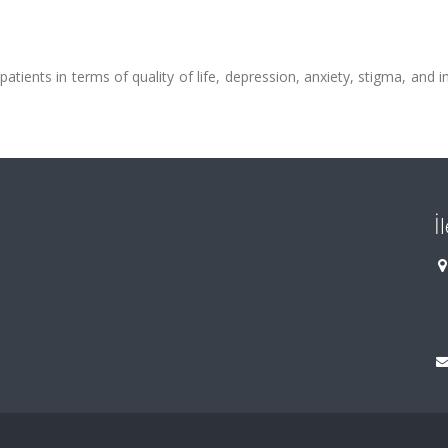
atients in terms of quality of life, depression, anxiety, stigma, and 
İ