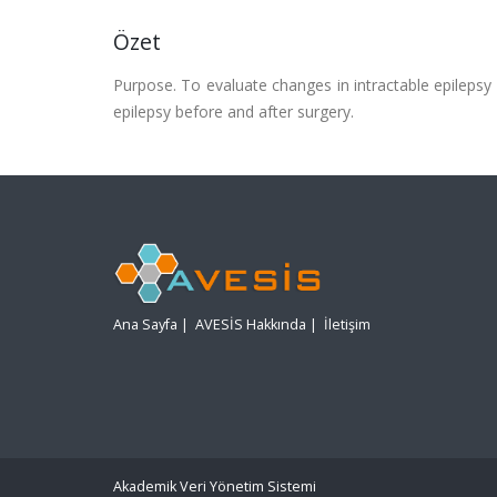
Özet
Purpose. To evaluate changes in intractable epilepsy p
epilepsy before and after surgery.
Ana Sayfa
|
AVESİS Hakkında
|
İletişim
Akademik Veri Yönetim Sistemi