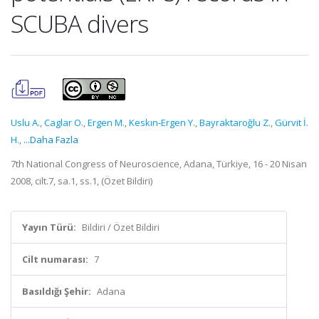
SCUBA divers
Uslu A.
,
Caglar O.
,
Ergen M.
,
Keskın-Ergen Y.
,
Bayraktaroğlu Z.
,
Gürvit İ.
H.
,
...Daha Fazla
7th National Congress of Neuroscience, Adana, Türkiye, 16 - 20 Nisan
2008, cilt.7, sa.1, ss.1, (Özet Bildiri)
Yayın Türü:
Bildiri / Özet Bildiri
Cilt numarası:
7
Basıldığı Şehir:
Adana