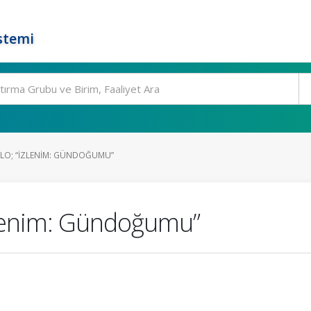
stemi
BLO; “İZLENIM: GÜNDOĞUMU”
İzlenim: Gündoğumu”