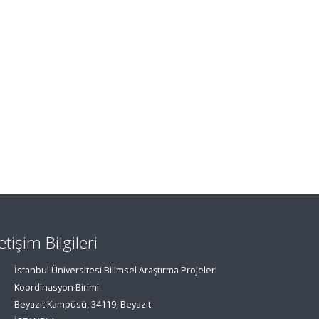
letişim Bilgileri
İstanbul Üniversitesi Bilimsel Araştırma Projeleri
Koordinasyon Birimi
Beyazıt Kampüsü, 34119, Beyazıt