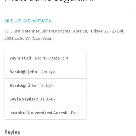
MUTLU Z.
,
ALTUNATMAZ K.
IX. Ulusal Veteriner Cerrahi Kongresi, Antalya, Türkiye, 22 - 25 Eylül
2004, ss.86-87, (Özet Bildiri)
Yayın Türü:
Bildiri / Özet Bildiri
Basıldığı Şehir:
Antalya
Basıldığı Ülke:
Türkiye
Sayfa Sayıları:
ss.86-87
İstanbul Üniversitesi Adresli:
Evet
Paylaş