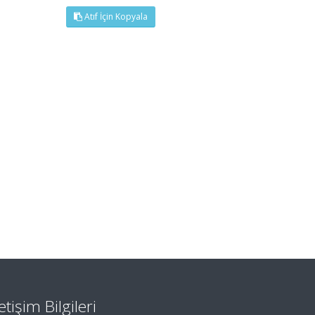
Atıf İçin Kopyala
letişim Bilgileri