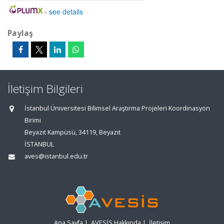
-
see details
Paylaş
İletişim Bilgileri
İstanbul Üniversitesi Bilimsel Araştırma Projeleri Koordinasyon
Birimi
Beyazıt Kampüsü, 34119, Beyazıt
İSTANBUL
aves@istanbul.edu.tr
Ana Sayfa
|
AVESİS Hakkında
|
İletişim