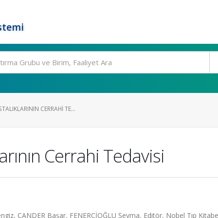
stemi
TALIKLARININ CERRAHI TE...
arının Cerrahi Tedavisi
engiz, CANDER Başar, FENERCİOĞLU Şeyma, Editör, Nobel Tıp Kitabev