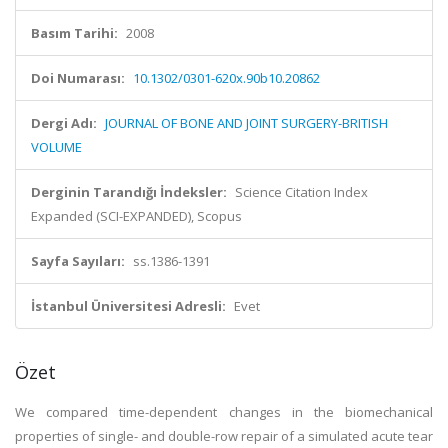
Basım Tarihi:
2008
Doi Numarası:
10.1302/0301-620x.90b10.20862
Dergi Adı:
JOURNAL OF BONE AND JOINT SURGERY-BRITISH
VOLUME
Derginin Tarandığı İndeksler:
Science Citation Index
Expanded (SCI-EXPANDED), Scopus
Sayfa Sayıları:
ss.1386-1391
İstanbul Üniversitesi Adresli:
Evet
Özet
We compared time-dependent changes in the biomechanical
properties of single- and double-row repair of a simulated acute tear