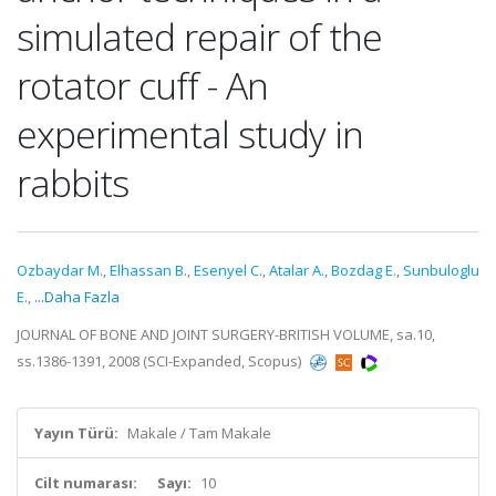
simulated repair of the
rotator cuff - An
experimental study in
rabbits
Ozbaydar M.
,
Elhassan B.
,
Esenyel C.
,
Atalar A.
,
Bozdag E.
,
Sunbuloglu
E.
,
...Daha Fazla
JOURNAL OF BONE AND JOINT SURGERY-BRITISH VOLUME, sa.10,
ss.1386-1391, 2008 (SCI-Expanded, Scopus)
Yayın Türü:
Makale / Tam Makale
Cilt numarası:
Sayı:
10