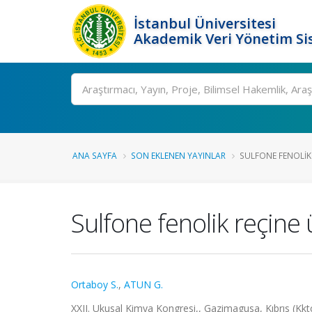
İstanbul Üniversitesi
Akademik Veri Yönetim Si
Ara
ANA SAYFA
SON EKLENEN YAYINLAR
SULFONE FENOLIK 
Sulfone fenolik reçin
Ortaboy S.
,
ATUN G.
XXII. Ukusal Kimya Kongresi,, Gazimagusa, Kıbrıs (Kktc