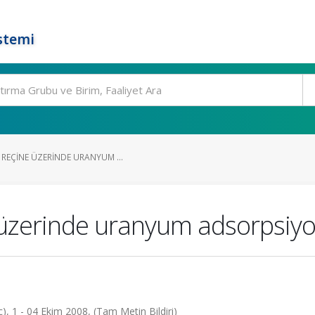
stemi
REÇINE ÜZERINDE URANYUM ...
e üzerinde uranyum adsorpsiy
), 1 - 04 Ekim 2008, (Tam Metin Bildiri)