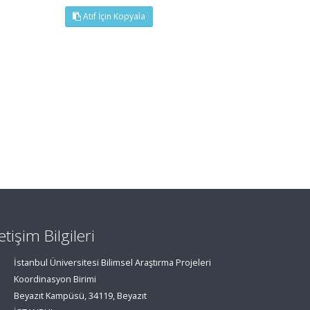
Atıf İçin Kopyala
letişim Bilgileri
İstanbul Üniversitesi Bilimsel Araştırma Projeleri
Koordinasyon Birimi
Beyazıt Kampüsü, 34119, Beyazıt