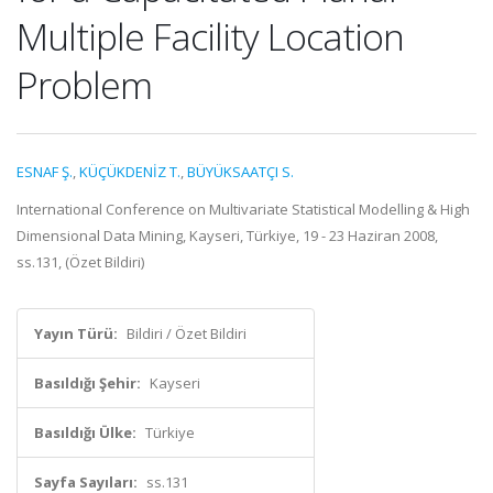
Multiple Facility Location
Problem
ESNAF Ş.
,
KÜÇÜKDENİZ T.
,
BÜYÜKSAATÇI S.
International Conference on Multivariate Statistical Modelling & High
Dimensional Data Mining, Kayseri, Türkiye, 19 - 23 Haziran 2008,
ss.131, (Özet Bildiri)
Yayın Türü:
Bildiri / Özet Bildiri
Basıldığı Şehir:
Kayseri
Basıldığı Ülke:
Türkiye
Sayfa Sayıları:
ss.131