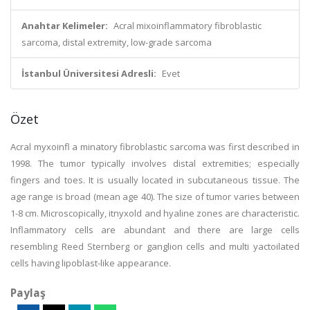
Anahtar Kelimeler:
Acral mixoinflammatory fibroblastic
sarcoma, distal extremity, low-grade sarcoma
İstanbul Üniversitesi Adresli:
Evet
Özet
Acral myxoinfl a minatory fibroblastic sarcoma was first described in
1998. The tumor typically involves distal extremities; especially
fingers and toes. It is usually located in subcutaneous tissue. The
age range is broad (mean age 40). The size of tumor varies between
1-8 cm. Microscopically, itnyxold and hyaline zones are characteristic.
Inflammatory cells are abundant and there are large cells
resembling Reed Sternberg or ganglion cells and multi yactoilated
cells having lipoblast-like appearance.
Paylaş