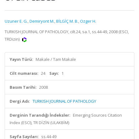
Uzuner E. G.
,
Demiryont M.
,
BİLGİÇ M. B.
,
Ozger H.
TURKISH JOURNAL OF PATHOLOGY, cilt.24, sa.1, ss.44-49, 2008 (ESCI,
TRDizin)
Yayın Türü:
Makale / Tam Makale
Cilt numarası:
24
Sayı:
1
Basım Tarihi:
2008
Dergi Adı:
TURKISH JOURNAL OF PATHOLOGY
Derginin Tarandığı İndeksler:
Emerging Sources Citation
Index (ESCI), TR DİZİN (ULAKBİM)
Sayfa Sayıları:
ss.44-49