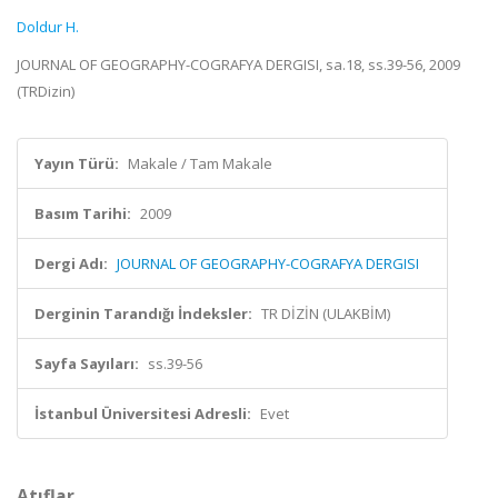
Doldur H.
JOURNAL OF GEOGRAPHY-COGRAFYA DERGISI, sa.18, ss.39-56, 2009
(TRDizin)
Yayın Türü:
Makale / Tam Makale
Basım Tarihi:
2009
Dergi Adı:
JOURNAL OF GEOGRAPHY-COGRAFYA DERGISI
Derginin Tarandığı İndeksler:
TR DİZİN (ULAKBİM)
Sayfa Sayıları:
ss.39-56
İstanbul Üniversitesi Adresli:
Evet
Atıflar