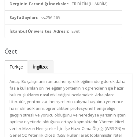
Derginin Tarandığı İndeksler:
TR DİZİN (ULAKBİM)
Sayfa Sayıları:
ss.256-265
İstanbul Üniversitesi Adresli:
Evet
Özet
Türkçe
İngilizce
Amaç: Bu çalışmanın amacı, hemşirelik eğitiminde giderek daha
fazla kullanılan online eğitim yönteminin öğrencilerin işe hazır
bulunuşluklarını nasıl etkilediğini incelemektir. Arka plan:
Literatür, yeni mezun hemşirelerin çalışma hayatına yeterince
hazır olmadıklarını, öğrencilikten profesyonel hemşireliğe
geçişin stresli ve yorucu olduğunu ve neredeyse yarısının işten
ayrılma niyetinde olduğunu ortaya koymaktadır. Yöntem: Nicel
veriler Mezun Hemşireler İçin İşe Hazır Olma Ölçeği (WRSGN) ve
Genel Öz Yeterlilik Ölçeği (GSE) kullanılarak toplanmıştır. Nitel