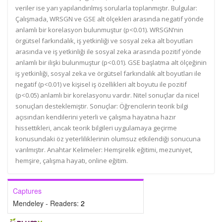
veriler ise yarı yapılandırılmış sorularla toplanmıştır. Bulgular:
Çalışmada, WRSGN ve GSE alt ölçekleri arasında negatif yönde
anlamlı bir korelasyon bulunmuştur (p<0.01). WRSGN’nin
örgütsel farkındalık, iş yetkinliği ve sosyal zeka alt boyutları
arasında ve iş yetkinliği ile sosyal zeka arasında pozitif yönde
anlamlı bir ilişki bulunmuştur (p<0.01). GSE başlatma alt ölçeğinin
iş yetkinliği, sosyal zeka ve örgütsel farkındalık alt boyutları ile
negatif (p<0.01) ve kişisel iş özellikleri alt boyutu ile pozitif
(p<0.05) anlamlı bir korelasyonu vardır. Nitel sonuçlar da nicel
sonuçları desteklemiştir. Sonuçlar: Öğrencilerin teorik bilgi
açısından kendilerini yeterli ve çalışma hayatına hazır
hissettikleri, ancak teorik bilgileri uygulamaya geçirme
konusundaki öz yeterliliklerinin olumsuz etkilendiği sonucuna
varılmıştır. Anahtar Kelimeler: Hemşirelik eğitimi, mezuniyet,
hemşire, çalışma hayatı, online eğitim.
Captures
Mendeley - Readers:
2