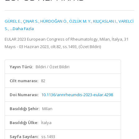
GÜREL E.
,
ÇINAR S.
,
HÜRDOĞAN Ö.
,
ÖZLÜK M. Y.
,
KILIÇASLAN I.
,
VARELCİ
S.
,
...Daha Fazla
EULAR 2023 European Congress of Rheumatology, Milan, İtalya, 31
Mayıs - 03 Haziran 2023, cilt.82, ss.1493, (Özet Bildiri)
Yayın Türü:
Bildiri / Özet Bildiri
Cilt numarası:
82
Doi Numarası:
10.1136/annrheumdis-2023-eular.4298
Basıldığı Şehir:
Milan
Basıldığı Ülke:
İtalya
Sayfa Sayıları:
ss.1493