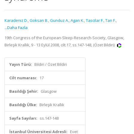
Karadeniz D.
,
Goksan B.
,
Gunduz A.
,
Agan K.
,
Tascilar F.
,
Tan F.
,
...Daha Fazla
19th Congress of the European-Sleep-Research-Society, Glasgow,
Birleşik Krallık, 9 - 13 Eylül 2008, cilt.17, ss.147-148, (Özet Bildiri)
Yayın Türü:
Bildiri / Özet Bildiri
Cilt numarası:
17
Basıldığı Şehir:
Glasgow
Basıldığı Ülke:
Birleşik Krallık
Sayfa Sayıları:
ss.147-148
İstanbul Üniversitesi Adresli:
Evet