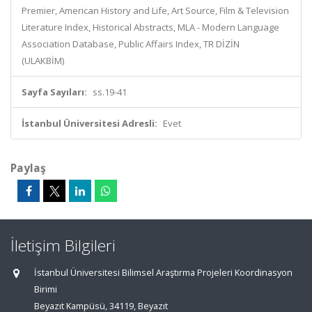
Premier, American History and Life, Art Source, Film & Television
Literature Index, Historical Abstracts, MLA - Modern Language
Association Database, Public Affairs Index, TR DİZİN
(ULAKBİM)
Sayfa Sayıları:
ss.19-41
İstanbul Üniversitesi Adresli:
Evet
Paylaş
İletişim Bilgileri
İstanbul Üniversitesi Bilimsel Araştırma Projeleri Koordinasyon
Birimi
Beyazıt Kampüsü, 34119, Beyazıt