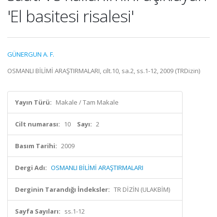
'El basitesi risalesi'
GÜNERGUN A. F.
OSMANLI BİLİMİ ARAŞTIRMALARI, cilt.10, sa.2, ss.1-12, 2009 (TRDizin)
Yayın Türü:
Makale / Tam Makale
Cilt numarası:
10
Sayı:
2
Basım Tarihi:
2009
Dergi Adı:
OSMANLI BİLİMİ ARAŞTIRMALARI
Derginin Tarandığı İndeksler:
TR DİZİN (ULAKBİM)
Sayfa Sayıları:
ss.1-12