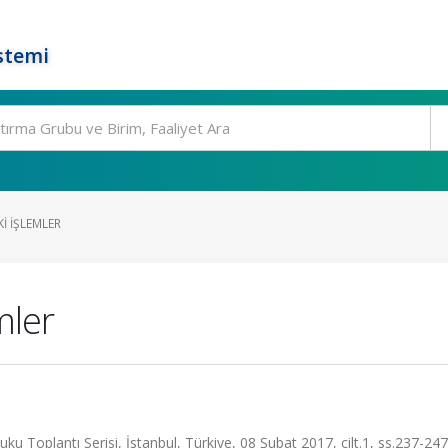
stemi
I İŞLEMLER
mler
 Toplantı Serisi, İstanbul, Türkiye, 08 Şubat 2017, cilt.1, ss.237-24