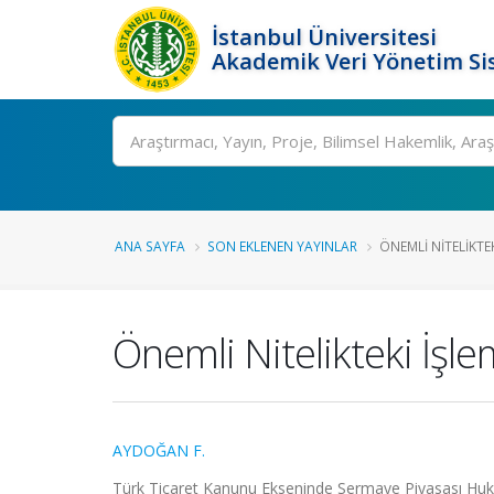
İstanbul Üniversitesi
Akademik Veri Yönetim Si
Ara
ANA SAYFA
SON EKLENEN YAYINLAR
ÖNEMLI NITELIKTEK
Önemli Nitelikteki İşle
AYDOĞAN F.
Türk Ticaret Kanunu Ekseninde Sermaye Piyasası Hukuku