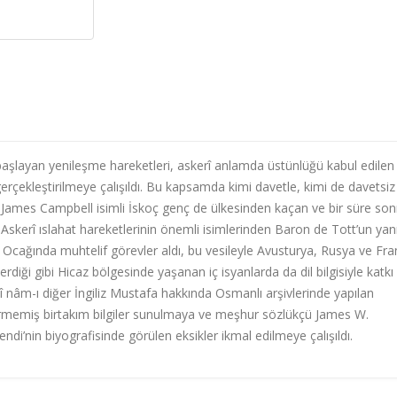
n başlayan yenileşme hareketleri, askerî anlamda üstünlüğü kabul edilen
erçekleştirilmeye çalışıldı. Bu kapsamda kimi davetle, kimi de davetsiz
k James Campbell isimli İskoç genç de ülkesinden kaçan ve bir süre son
Askerî ıslahat hareketlerinin önemli isimlerinden Baron de Tott’un ya
cağında muhtelif görevler aldı, bu vesileyle Avusturya, Rusya ve Fr
iği gibi Hicaz bölgesinde yaşanan iç isyanlarda da dil bilgisiyle katkı
nâm-ı diğer İngiliz Mustafa hakkında Osmanlı arşivlerinde yapılan
girmemiş birtakım bilgiler sunulmaya ve meşhur sözlükçü James W.
di’nin biyografisinde görülen eksikler ikmal edilmeye çalışıldı.