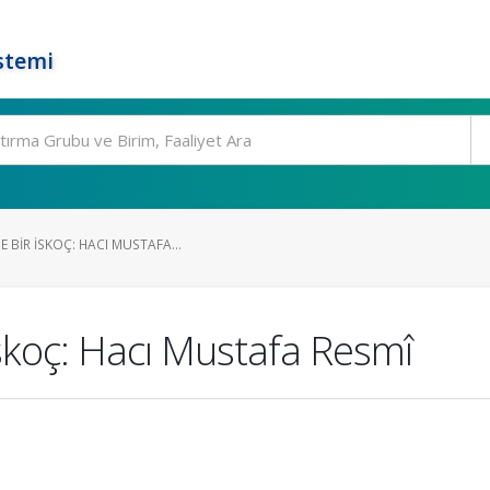
stemi
 BIR İSKOÇ: HACI MUSTAFA...
skoç: Hacı Mustafa Resmî