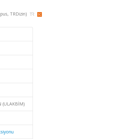
copus, TRDizin)
N (ULAKBİM)
ksiyonu