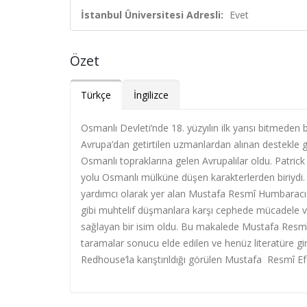
İstanbul Üniversitesi Adresli:
Evet
Özet
Türkçe
İngilizce
Osmanlı Devleti’nde 18. yüzyılın ilk yarısı bitmede
Avrupa’dan getirtilen uzmanlardan alınan destekle g
Osmanlı topraklarına gelen Avrupalılar oldu. Patric
yolu Osmanlı mülküne düşen karakterlerden biriydi. 
yardımcı olarak yer alan Mustafa Resmî Humbaracı O
gibi muhtelif düşmanlara karşı cephede mücadele verd
sağlayan bir isim oldu. Bu makalede Mustafa Resmî 
taramalar sonucu elde edilen ve henüz literatüre 
Redhouse’la karıştırıldığı görülen Mustafa Resmî Efen