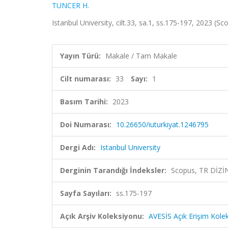
TUNCER H.
Istanbul University, cilt.33, sa.1, ss.175-197, 2023 (S
Yayın Türü:
Makale / Tam Makale
Cilt numarası:
33
Sayı:
1
Basım Tarihi:
2023
Doi Numarası:
10.26650/iuturkiyat.1246795
Dergi Adı:
Istanbul University
Derginin Tarandığı İndeksler:
Scopus, TR DİZİ
Sayfa Sayıları:
ss.175-197
Açık Arşiv Koleksiyonu:
AVESİS Açık Erişim Kole