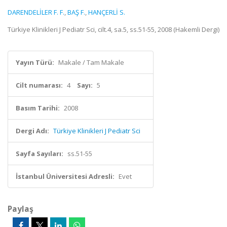
DARENDELİLER F. F.
,
BAŞ F.
,
HANÇERLİ S.
Türkiye Klinikleri J Pediatr Sci, cilt.4, sa.5, ss.51-55, 2008 (Hakemli Dergi)
Yayın Türü:
Makale / Tam Makale
Cilt numarası:
4
Sayı:
5
Basım Tarihi:
2008
Dergi Adı:
Türkiye Klinikleri J Pediatr Sci
Sayfa Sayıları:
ss.51-55
İstanbul Üniversitesi Adresli:
Evet
Paylaş