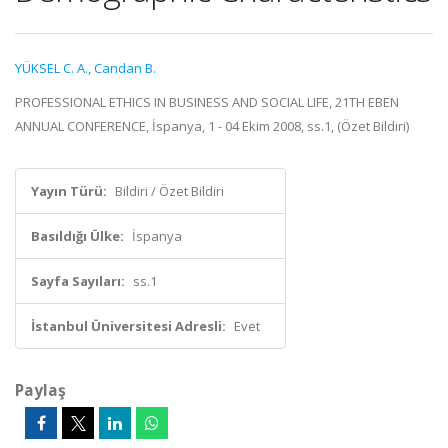
YÜKSEL C. A.
,
Candan B.
PROFESSIONAL ETHICS IN BUSINESS AND SOCIAL LIFE, 21TH EBEN
ANNUAL CONFERENCE, İspanya, 1 - 04 Ekim 2008, ss.1, (Özet Bildiri)
Yayın Türü:
Bildiri / Özet Bildiri
Basıldığı Ülke:
İspanya
Sayfa Sayıları:
ss.1
İstanbul Üniversitesi Adresli:
Evet
Paylaş