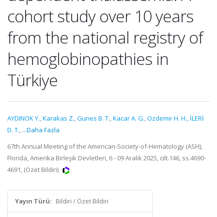
cohort study over 10 years
from the national registry of
hemoglobinopathies in
Türkiye
AYDINOK Y.
,
Karakas Z.
,
Gunes B. T.
,
Kacar A. G.
,
Ozdemir H. H.
,
İLERİ
D. T.
,
...Daha Fazla
67th Annual Meeting of the American-Society-of-Hematology (ASH),
Florida, Amerika Birleşik Devletleri, 6 - 09 Aralık 2025, cilt.146, ss.4690-
4691, (Özet Bildiri)
Yayın Türü:
Bildiri / Özet Bildiri