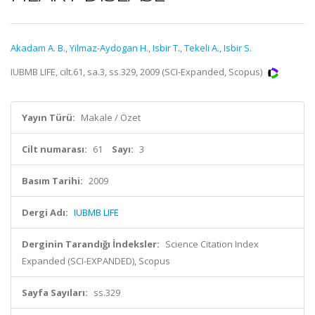
Akadam A. B.
,
Yilmaz-Aydogan H.
,
Isbir T.
,
Tekeli A.
,
Isbir S.
IUBMB LIFE, cilt.61, sa.3, ss.329, 2009 (SCI-Expanded, Scopus)
Yayın Türü:
Makale / Özet
Cilt numarası:
61
Sayı:
3
Basım Tarihi:
2009
Dergi Adı:
IUBMB LIFE
Derginin Tarandığı İndeksler:
Science Citation Index
Expanded (SCI-EXPANDED), Scopus
Sayfa Sayıları:
ss.329