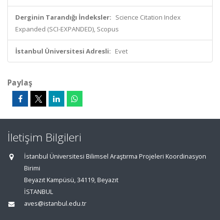
Derginin Tarandığı İndeksler:
Science Citation Index
Expanded (SCI-EXPANDED), Scopus
İstanbul Üniversitesi Adresli:
Evet
Paylaş
İletişim Bilgileri
İstanbul Üniversitesi Bilimsel Araştırma Projeleri Koordinasyon
Birimi
Beyazıt Kampüsü, 34119, Beyazıt
İSTANBUL
aves@istanbul.edu.tr