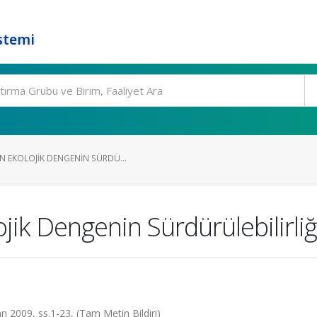
stemi
N EKOLOJIK DENGENIN SÜRDÜ...
ik Dengenin Sürdürülebilirliği
n 2009, ss.1-23, (Tam Metin Bildiri)