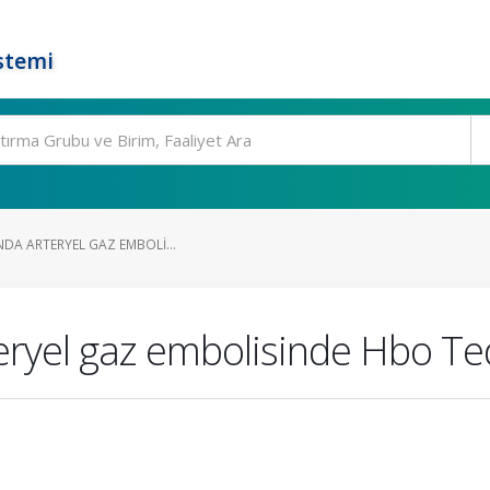
stemi
INDA ARTERYEL GAZ EMBOLI...
rteryel gaz embolisinde Hbo Te