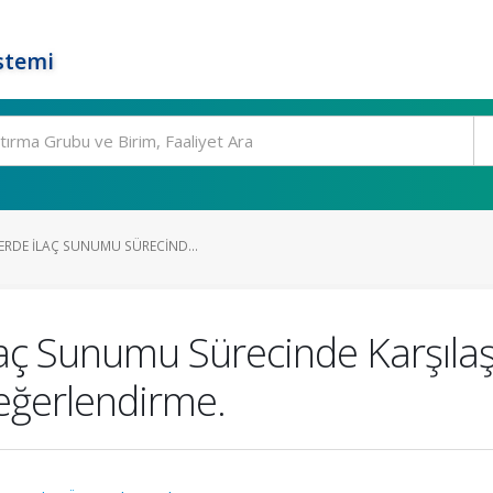
stemi
ERDE İLAÇ SUNUMU SÜRECIND...
ç Sunumu Sürecinde Karşılaşıla
eğerlendirme.