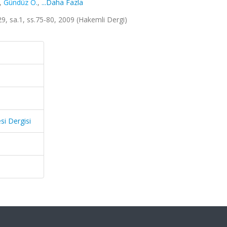
,
Gündüz Ö.
,
...Daha Fazla
.29, sa.1, ss.75-80, 2009 (Hakemli Dergi)
si Dergisi