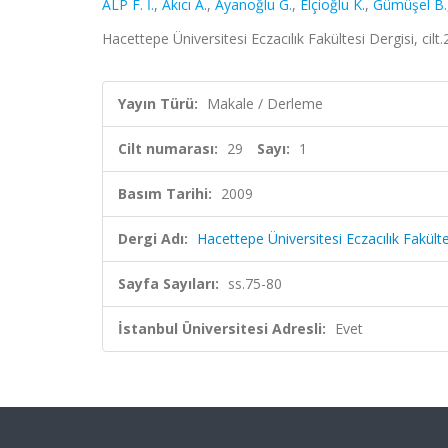
ALP F. İ.
,
Akıcı A.
,
Ayanoğlu G.
,
Elçioğlu K.
,
Gümüşel B.
Hacettepe Üniversitesi Eczacılık Fakültesi Dergisi, cilt
Yayın Türü:
Makale / Derleme
Cilt numarası:
29
Sayı:
1
Basım Tarihi:
2009
Dergi Adı:
Hacettepe Üniversitesi Eczacılık Fakülte
Sayfa Sayıları:
ss.75-80
İstanbul Üniversitesi Adresli:
Evet